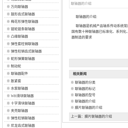
联轴器的介绍
※
万向联轴器
※
鼓形齿式联轴器
联轴器
的介绍:
※
梅花形弹性联轴器
联轴器
是机械产品轴系传动系统常
※
链轮链条联轴器
国有数十种联轴器已标准化、系列化
※
凸缘联轴器
器制造的要求
※
弹性套柱销联轴器
※
弹性柱销齿式联轴器
※
蛇形弹簧联轴器
※
制动轮
※
联轴器配件
相关新闻
※
胀紧套
※
联轴器的分类
※
水泵联轴器
※
联轴器的标记
※
联轴器的型号
※
WH滑块联轴器
※
联轴器的介绍
※
十字滑块联轴器
※
膜片联轴器的介绍
※
夹壳联轴器
上一篇：
膜片联轴器的介绍
※
弹性柱销联轴器
※
尼龙齿式联轴器