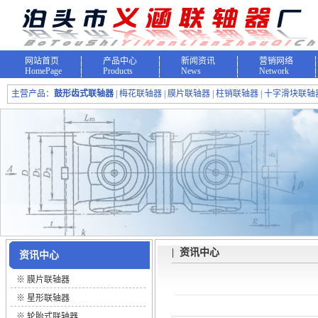
网站首页
产品中心
新闻资讯
营销网络
HomePage
Products
News
Network
主营产品：
鼓形齿式联轴器
| 梅花联轴器 | 膜片联轴器 | 柱销联轴器 | 十字滑块联轴器
| 资讯中心
资讯中心
※
膜片联轴器
※
星形联轴器
※
轮胎式联轴器