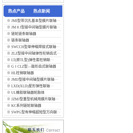
热点产品
热点新闻
※
JMI型带沉孔基本型膜片联轴···
※
JMⅡJ型接中间轴型膜片联轴···
※
链轮链条联轴器
※
链条联轴器
※
SWCCH型单伸缩焊接式联轴···
※
ZLZ型接中间轴弹性柱销齿式···
※
LT(原TL型)弹性套柱销联···
※
GⅠCLZ型—鼓形齿式联轴器
※
HL柱销联轴器
※
JMIJ型接中间轴型膜片联轴···
※
LXD(XLD)星形弹性联轴···
※
UL橡胶联轴器轮胎体
※
JZMJ型重型机械用膜片联轴···
※
KC系列链轮联轴器
※
SWPG型有伸缩超短型万向联···