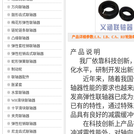
※
万向联轴器
※
鼓形齿式联轴器
※
梅花形弹性联轴器
※
链轮链条联轴器
产品详细参数:LA、LB、CA、RF轮胎联轴
※
凸缘联轴器
※
弹性套柱销联轴器
产 品 说 明
※
弹性柱销齿式联轴器
我厂依靠科技创新，
※
蛇形弹簧联轴器
化水平，研制开发出新
※
制动轮
※
联轴器配件
近年来，随着我国化
※
胀紧套
轴器性能的要求也越来
※
水泵联轴器
发高弹性联轴器已成为
※
WH滑块联轴器
已有的特性，通过特殊
※
十字滑块联轴器
品具有良好的减震缓冲
※
夹壳联轴器
在科技创新上产品有
※
弹性柱销联轴器
冲减震性能外，对轴向
※
尼龙齿式联轴器