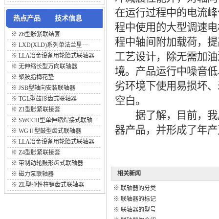
在运行过程中的电流峰
热点产品
技术信息
程中使用的大型调速电
※
Z6型胀紧联结套
程中轴间附加载荷，提
※
LXD(XLD)系列单法兰星···
工艺设计，除无需加油
※
LLA冶金设备用轮胎式联轴器
※
无伸缩长型万向联轴器
境。产品运行中噪音低
※
聚胺脂梅花垫
劣环境下使用易损坏、
※
JSB型轴向安装联轴器
空白。
※
TGL型鼓形齿式联轴器
※
Z1型胀紧联接套
据了解，目前，我厂已
※
SWCCH型单伸缩焊接式联轴···
器产品，并形成了年产
※
WGⅡ型鼓型齿式联轴器
※
LLA冶金设备用轮胎式联轴器
※
Z4型胀紧联接套
※
带制动轮鼓形齿式联轴器
相关新闻
※
磁力泵联轴器
※
ZL型弹性柱销齿式联轴器
※
联轴器的分类
※
联轴器的标记
※
联轴器的型号