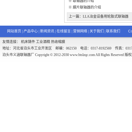
※
联轴器的介绍
※
膜片联轴器的介绍
上一篇：
LLA冶金设备用轮胎式联轴器
网站首页
|
产品中心
|
新闻资讯
|
在线留言
|
营销网络
|
关于我们
|
联系我们
Co
友情连接：
机床铸件
工业酒精
热收缩膜
地址：河北省泊头市工业开发区 邮编：062150 电话：0317-8192569 传真：0317-8192
泊头市义涵联轴器厂 Copyright © 2012-2030
www.btslzqc.com
All Rights Reserved 