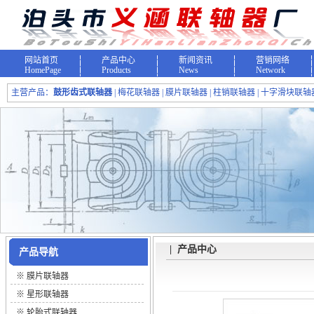
网站首页
产品中心
新闻资讯
营销网络
HomePage
Products
News
Network
主营产品：
鼓形齿式联轴器
| 梅花联轴器 | 膜片联轴器 | 柱销联轴器 | 十字滑块联轴器
| 产品中心
产品导航
※
膜片联轴器
※
星形联轴器
※
轮胎式联轴器