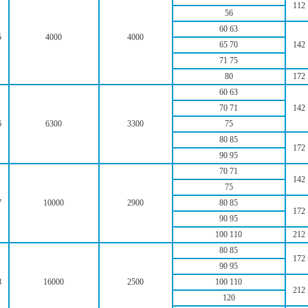
112
56
60 63
5
4000
4000
65 70
142
71 75
80
172
60 63
70 71
142
6
6300
3300
75
80 85
172
90 95
70 71
142
75
7
10000
2900
80 85
172
90 95
100 110
212
80 85
172
90 95
8
16000
2500
100 110
212
120