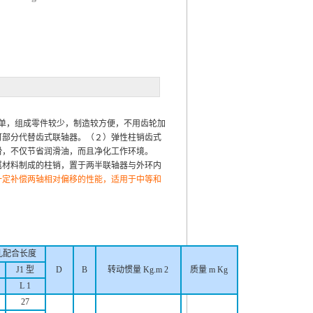
单，组成零件较少，制造较方便，不用齿轮加
可部分代替齿式联轴器。（２）弹性柱销齿式
滑，不仅节省润滑油，而且净化工作环境。
属材料制成的柱销，置于两半联轴器与外环内
一定补偿两轴相对偏移的性能，适用于中等和
孔配合长度
J1 型
D
B
转动惯量 Kg.m 2
质量 m Kg
L 1
27