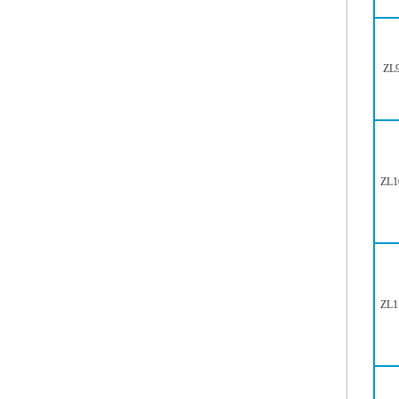
ZL
ZL1
ZL1