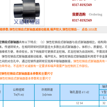
0317-8192569
我要选购
Ordering
0317-8192569
参数:弹性柱销齿式联轴器减振动能差,噪声较大.弹性柱销齿··· 点击:3353次
柱销齿式联轴器
具有以下特点：（1）弹性柱销齿式联轴器与齿式联轴器相比，结构简
床。传递转矩大，在相同转矩时回转直径大多数比齿式联轴器小，体积小，质量轻，
器维修方便，寿命较长，拆下档板即可更换尼龙柱销。尼龙柱销为自润材料，不需润
）弹性柱销齿式联轴器减振动能差，噪声较大。弹性柱销齿式联轴器是利用若干非金
之间的对合孔中，通过柱销传递转矩实现两半联轴器联接，
弹性柱销齿式联轴器具有
功率传动，不适用于对减振有一定要求和噪声需要严加控制的工作部位。
型弹性柱销齿式联轴器
基本参数和主要尺寸
型弹性柱销齿式联轴器基本参数和主要尺寸
轴
公称扭矩
许用转速
号
轴孔直径 d 1 d2
Y型
Tn(N.m)
[n]r/min
L
12 14
32