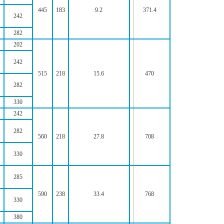
445
183
9.2
371.4
242
282
202
242
515
218
15.6
470
282
330
242
282
560
218
27.8
708
330
285
590
238
33.4
768
330
380