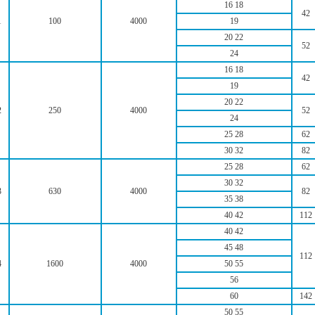
16 18
42
1
100
4000
19
20 22
52
24
16 18
42
19
20 22
2
250
4000
52
24
25 28
62
30 32
82
25 28
62
30 32
3
630
4000
82
35 38
40 42
112
40 42
45 48
112
4
1600
4000
50 55
56
60
142
50 55