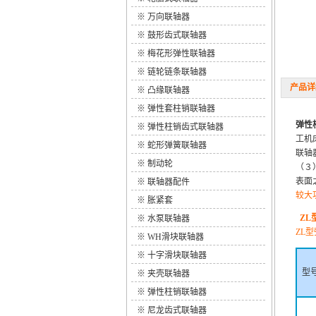
※
万向联轴器
※
鼓形齿式联轴器
※
梅花形弹性联轴器
※
链轮链条联轴器
产品详细
※
凸缘联轴器
※
弹性套柱销联轴器
弹性
※
弹性柱销齿式联轴器
工机
※
蛇形弹簧联轴器
联轴
※
制动轮
（３
表面
※
联轴器配件
较大
※
胀紧套
ZL
※
水泵联轴器
ZL
※
WH滑块联轴器
※
十字滑块联轴器
型
※
夹壳联轴器
※
弹性柱销联轴器
※
尼龙齿式联轴器