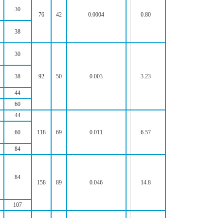
30
76
42
0.0004
0.80
38
30
38
92
50
0.003
3.23
44
60
44
60
118
69
0.011
6.57
84
84
158
89
0.046
14.8
107