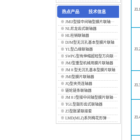
ZL
热点产品
技术信息
※
JMIJ型接中间轴型膜片联轴···
※
NL尼龙齿式联轴器
※
HL柱销联轴器
※
DJM型无沉孔基本型膜片联轴
···
ZL
※
YL型凸缘联轴器
※
SWPG型有伸缩超短型万向联···
※
JMJ型重型机械用膜片联轴器
※
JMⅡ型无沉孔基本型膜片联轴
···
※
JMI型膜片联轴器
※
JQ型夹壳连轴器
ZL
※
链轮链条联轴器
※
JMⅡJ型接中间轴型膜片联轴···
※
TGL型鼓形齿式联轴器
※
Z5型胀紧联接套
ZL
※
LMD(MLZ)系列梅花形弹···