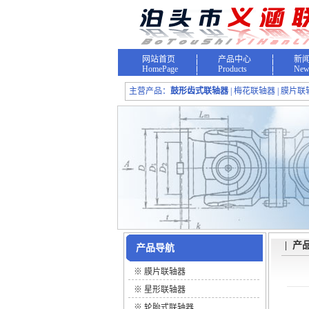
网站首页
产品中心
新
HomePage
Products
New
主营产品：
鼓形齿式联轴器
| 梅花联轴器 | 膜片联
| 产
产品导航
※
膜片联轴器
※
星形联轴器
※
轮胎式联轴器