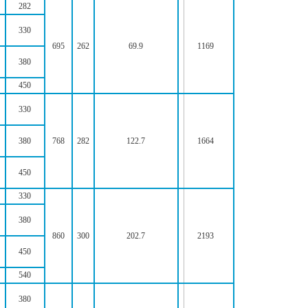
282
330
695
262
69.9
1169
380
450
330
380
768
282
122.7
1664
450
330
380
860
300
202.7
2193
450
540
380